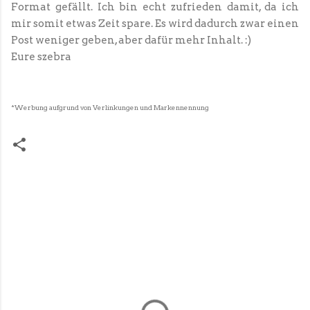
Format gefällt. Ich bin echt zufrieden damit, da ich
mir somit etwas Zeit spare. Es wird dadurch zwar einen
Post weniger geben, aber dafür mehr Inhalt. :)
Eure szebra
*Werbung aufgrund von Verlinkungen und Markennennung
K
o
m
m
e
n
t