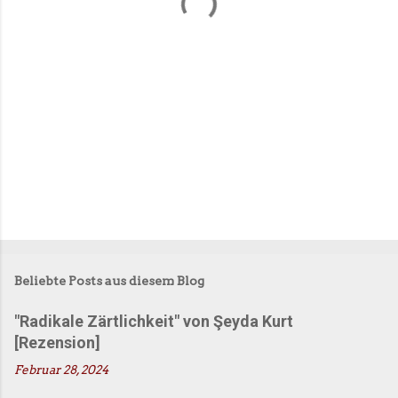
a
r
e
Beliebte Posts aus diesem Blog
"Radikale Zärtlichkeit" von Şeyda Kurt
[Rezension]
Februar 28, 2024