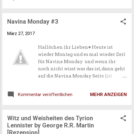
gesagt, bevor sie verschwand. Eines
Tages schließt Alea sich den Kindern
von der Alpha Cru an, die auf einem
Navina Monday #3
Segelboot über die Meere schippern.
Bei einem Sturm wird sie über Bord
März 27, 2017
geschleudert. Und danach ist alles
anders als vorher.
Hallöchen ihr Lieben♥ Heute ist
wieder Montag und es mal wieder Zeit
für Navina Monday und wenn ihr
noch nicht wisst was das ist, dann geht
auf die Navina Monday Seite (ist
verlinkt) und schaut euch den ersten
Post an. Dann wisst ihr Bescheid☺ Auf
MEHR ANZEIGEN
Kommentar veröffentlichen
jeden Fall sind wir auch heute mit
einem anderen Thema am Start.
Dieses Thema ist eher ein
Witz und Weisheiten des Tyrion
#booknerdproblem , das garantiert
Lennister by George R.R. Martin
jeder von euch irgendwann mal erlebt
[Rezension]
beziehungsweise erfahren hat. Ich