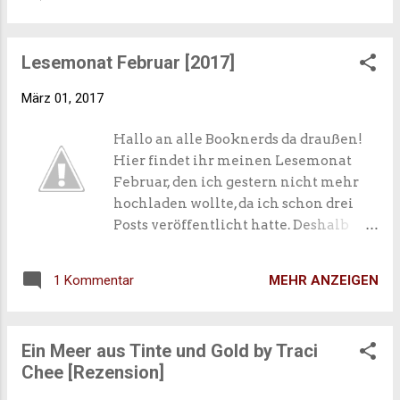
"Navina Monday" heißen. Entstanden
meinen SUB auseinander. ☺
ist dieser Name aus unseren
Vornamen (Mina und Navika)☺ Aber
Lesemonat Februar [2017]
was ist "Navina Monday"? In der
Rubrik werden Mina und ich jeden
März 01, 2017
Montag irgendwelche Tags
abarbeiten, Themen, die uns
Hallo an alle Booknerds da draußen!
beschäftigen, diskutieren, aber auch
Hier findet ihr meinen Lesemonat
ganz viele "Top Ten..." machen. Denn
Februar, den ich gestern nicht mehr
sind wir mal ehrlich: ein Blog, auf dem
hochladen wollte, da ich schon drei
nur Rezensionen gepostet werden ist
Posts veröffentlicht hatte. Deshalb
schon ein bisschen langweilig.
kommt er halt am 1. März und nicht
Abwechslung muss definitiv sein und
am 28. Februar wie geplant. Aber
falls ihr irgendwelche Fragen oder
MEHR ANZEIGEN
1 Kommentar
kaum zu glauben, dass wir schon März
Wünsche bezüglich unseres "Navina
haben :o Die Zeit vergeht viel zu
Monday" habt, dann ab in die
schnell und ich hänge etwas hinter
Kommentare damit. Wir freuen uns
Ein Meer aus Tinte und Gold by Traci
her mit dem Lesen. Ich habe gerade
auf jeden Fall auf neue und coole
Chee [Rezension]
mal 10 von 100 Büchern geschafft, was
Ideen von euch♥ So, und bevor ich zum
bedeutet, dass ich 90 Bücher in 10