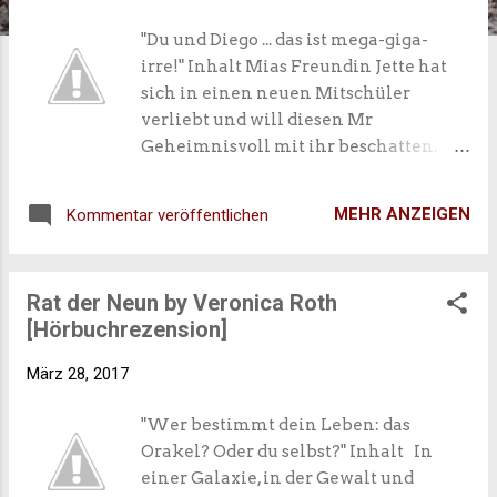
"Du und Diego ... das ist mega-giga-
irre!" Inhalt Mias Freundin Jette hat
sich in einen neuen Mitschüler
verliebt und will diesen Mr
Geheimnisvoll mit ihr beschatten.
Gleichzeitig verschwindet Leonies
Hund Wursti! Eine wilde Suche
MEHR ANZEIGEN
Kommentar veröffentlichen
beginnt. Und dann steht auch eine
ganz besondere Hochzeit an, bei der
Mia und ihre Freundinnen alle Hände
Rat der Neun by Veronica Roth
voll zu tun haben ...
[Hörbuchrezension]
März 28, 2017
"Wer bestimmt dein Leben: das
Orakel? Oder du selbst?" Inhalt In
einer Galaxie, in der Gewalt und