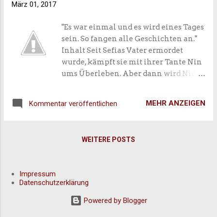
heutigen Thema komme, hier noch
März 01, 2017
Monaten lesen muss. Aber ich hoffe
eine kleine Nachricht von der lieben
echt, dass ich das irgendwie
"Es war einmal und es wird eines Tages
Mi...
hinbekomme.
sein. So fangen alle Geschichten an."
Inhalt Seit Sefias Vater ermordet
wurde, kämpft sie mit ihrer Tante Nin
ums Überleben. Aber dann wird Nin
entführt und die einzige Spur zu ihr ist
ein Buch: ein scheinbar nutzloser
MEHR ANZEIGEN
Kommentar veröffentlichen
Gegenstand in einem Land, in dem
fast niemand um die Existenz des
geschriebenen Wortes weiß.
WEITERE POSTS
Impressum
Datenschutzerklärung
Powered by Blogger