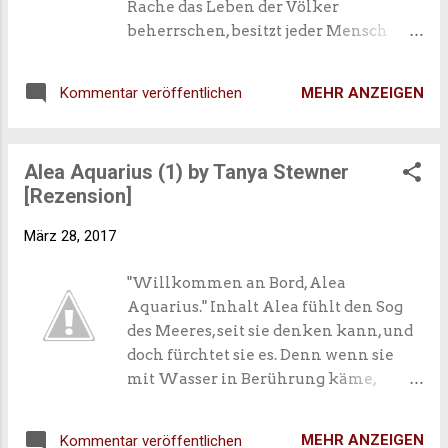
Rache das Leben der Völker
beherrschen, besitzt jeder Mensch
eine besondere Gabe, eine
einzigartige Kraft, die seine Zukunft
MEHR ANZEIGEN
Kommentar veröffentlichen
mitgestaltet. Doch nicht jeder
profitiert von seiner Gabe … Cyra ist
die Schwester des brutalen Tyrannen
Alea Aquarius (1) by Tanya Stewner
Ryzek. Ihre Gabe bedeutet Schmerz,
[Rezension]
aber auch Macht – was ihr Bruder
gezielt gegen seine Feinde einsetzt.
März 28, 2017
Doch Cyra ist mehr als bloß eine
Waffe in Ryzeks Händen: Sie ist stark
"Willkommen an Bord, Alea
und viel klüger, als er denkt.
Aquarius." Inhalt Alea fühlt den Sog
des Meeres, seit sie denken kann, und
doch fürchtet sie es. Denn wenn sie
mit Wasser in Berührung käme,
könnte es tödlich für sie enden. Das
hat Aleas Mutter ihrer Pflegemutter
MEHR ANZEIGEN
Kommentar veröffentlichen