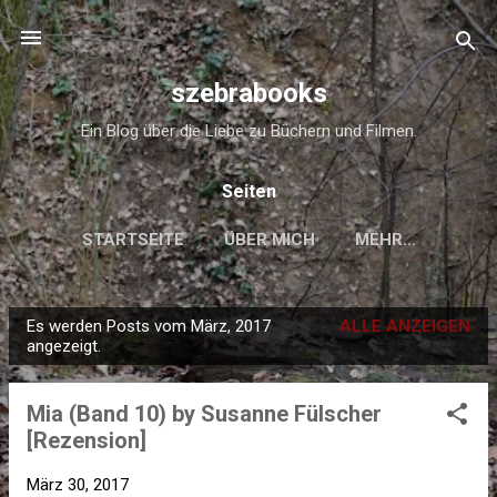
Direkt zum Hauptbereich
szebrabooks
Ein Blog über die Liebe zu Büchern und Filmen.
Seiten
STARTSEITE
ÜBER MICH
MEHR…
Es werden Posts vom März, 2017
ALLE ANZEIGEN
P
angezeigt.
o
s
Mia (Band 10) by Susanne Fülscher
t
[Rezension]
s
März 30, 2017