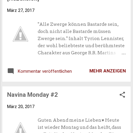
weiß zwar nicht wie das bei euch ist,
März 27, 2017
aber mich stört es wahnsinnig und ich
hasse dieses Problem so was von (da
"Alle Zwerge können Bastarde sein,
spricht wieder der Booknerd aus mir😅
doch nicht alle Bastarde müssen
😅 Aber bevor ich hier weiter um den
Zwerge sein." Inhalt Tyrion Lennister,
heißen Brei herum rede sage ich euch
der wohl beliebteste und berühmteste
einfach, was das heutige Thema ist:
Charakter aus George R.R. Martins
Serie Das Lied von Eis und Feuer /
Game of Thrones ist bekannt für seine
MEHR ANZEIGEN
Kommentar veröffentlichen
spitze Zunge, seinen beißenden
Sarkasmus und seinen gnadenlosen
Spott. In diesem illustrierten
Navina Monday #2
Geschenkbuch wurden seine besten
Sprüche zusammengetragen. Von der
März 20, 2017
Macht der Worte über die Liebe bis
zur Realpolitik – Tyrion Lennisters
Guten Abend meine Lieben♥ Heute
Weisheiten unterstützen in jeder
ist wieder Montag und das heißt, dass
Lebenslage.