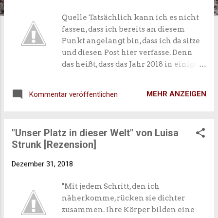
Quelle Tatsächlich kann ich es nicht
fassen, dass ich bereits an diesem
Punkt angelangt bin, dass ich da sitze
und diesen Post hier verfasse. Denn
das heißt, dass das Jahr 2018 in einigen
Stunden vorüber ist. Es war tatsächlich
ein Jahr voll Höhen und Tiefen, wobei
MEHR ANZEIGEN
Kommentar veröffentlichen
ihr eher von den Höhen
mitbekommen habt. Auf der einen
Seite bin ich froh, dass das Jahr
"Unser Platz in dieser Welt" von Luisa
endlich vorüber ist, aber auf der
Strunk [Rezension]
anderen Seite sage ich wehmütig
"Tschüss", denn irgendwie denke ich,
Dezember 31, 2018
dass ich nicht bereit für 2019 bin.
Dabei weiß ich ganz genau, dass meine
"Mit jedem Schritt, den ich
Sorge wieder einmal unbegründet ist.
näherkomme, rücken sie dichter
Schließlich ändert eine Zahl im Jahr
zusammen. Ihre Körper bilden eine
nicht wirklich etwas, oder doch? Aber