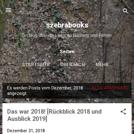
Direkt zum Hauptbereich
szebrabooks
Ein Blog über die Liebe zu Büchern und Filmen.
Seiten
STARTSEITE
ÜBER MICH
MEHR…
Es werden Posts vom Dezember, 2018
ALLE ANZEIGEN
P
angezeigt.
o
s
Das war 2018! [Rückblick 2018 und
t
Ausblick 2019]
s
Dezember 31, 2018