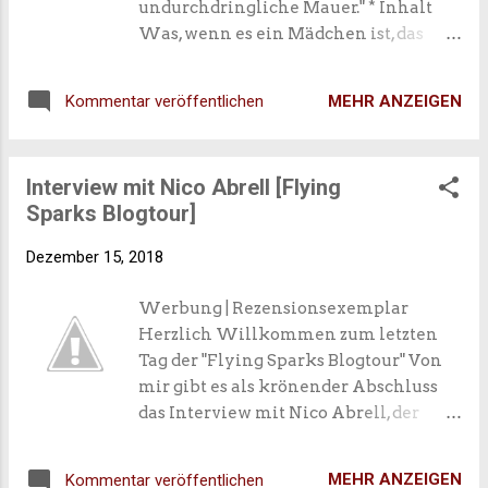
undurchdringliche Mauer." * Inhalt
ich höre jetzt mal auf so komisch drauf
Was, wenn es ein Mädchen ist, das
zu sein und berichte euch über mein
dein Herz höherschlagen lässt?
2018 in Bezug auf Bücher natürlich!
Freunde finden. Irgendwo
MEHR ANZEIGEN
Kommentar veröffentlichen
dazugehören. Sich verlieben. Ganz
normale Wünsche für ein 16-jähriges
Mädchen. Aber nicht für Marie, die
Interview mit Nico Abrell [Flying
seit Jahren unter den Angriffen ihrer
Sparks Blogtour]
Mitschüler leidet und die Hoffnung,
sich weniger einsam zu fühlen, längst
Dezember 15, 2018
aufgegeben hat. Stattdessen findet sie
Zuflucht in ihren Büchern. Als sie
Werbung | Rezensionsexemplar
eines Abends jedoch ausgerechnet
Herzlich Willkommen zum letzten
Gwen, das Mädchen mit den blonden
Tag der "Flying Sparks Blogtour" Von
Locken und den traurigen Augen,
mir gibt es als krönender Abschluss
trifft, will sie sich nicht länger
das Interview mit Nico Abrell, der
verstecken. Es dauert nicht lange, bis
nicht nur als YouTuber, sondern auch
sich zwischen den beiden eine innige
als Autor der "Skye und Kieran"
Freundschaft entwickelt. Zum ersten
MEHR ANZEIGEN
Kommentar veröffentlichen