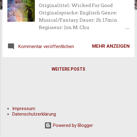
Originaltitel: Wicked For Good
Originalsprache: Englisch Genre:
Musical/Fantasy Dauer: 2h 17min
Regisseur: Jon M. Chu
Erscheinungsdatum: 20. November
2025 (Deutschland) Altersfreigabe:
MEHR ANZEIGEN
Kommentar veröffentlichen
FSK 12 Inhalt WICKED: TEIL 2 ist das
abschließende Kapitel der
unerzählten Geschichte der Hexen
WEITERE POSTS
von Oz. Elphaba und Glinda haben
sich entzweit und müssen nun mit den
Konsequenzen ihrer Entscheidungen
leben. Elphaba (Cynthia Erivo), die
inzwischen als Böse Hexe des
Westens verteufelt wird, lebt im Exil
Impressum
Datenschutzerklärung
in den Wäldern, wo sie ihren Kampf
für die Freiheit der zum Schweigen
Powered by Blogger
gezwungenen Tiere fortführt.