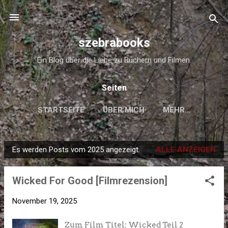
Direkt zum Hauptbereich
szebrabooks
Ein Blog über die Liebe zu Büchern und Filmen.
Seiten
STARTSEITE
ÜBER MICH
MEHR…
Es werden Posts vom 2025 angezeigt.
ALLE ANZEIGEN
P
o
Wicked For Good [Filmrezension]
s
t
November 19, 2025
s
Zum Film Titel: Wicked Teil 2