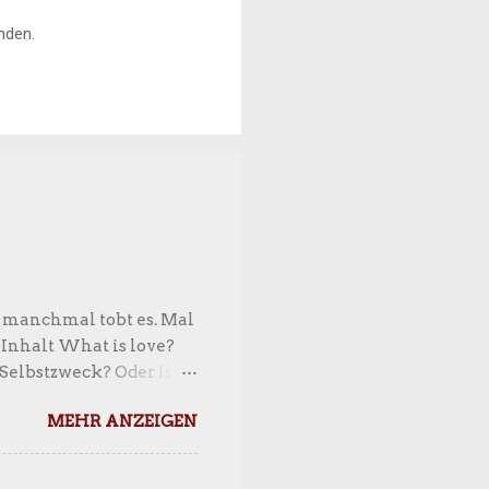
nden.
 manchmal tobt es. Mal
 Inhalt What is love?
r Selbstzweck? Oder ist
höhten Ansprüchen und
MEHR ANZEIGEN
 unsere allzu
 und Kapitalismus
ie traditionelle