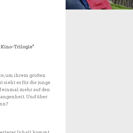
 Kino-Trilogie"
ce, um ihrem großen
t sieht es für die junge
ld einmal mehr auf den
rgangenheit. Und über
ann?
ierterer Inhalt kommt,