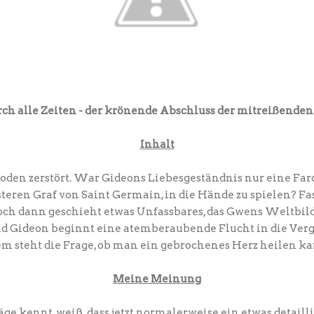
rch alle Zeiten - der krönende Abschluss der mitreißenden
Inhalt
oden zerstört. War Gideons Liebesgeständnis nur eine Far
teren Graf von Saint Germain, in die Hände zu spielen?
Fas
Doch dann geschieht etwas Unfassbares, das Gwens Weltbi
 und Gideon beginnt eine atemberaubende Flucht in die Ve
em steht die Frage, ob man ein gebrochenes Herz heilen k
Meine Meinung
e kennt, weiß. dass jetzt normalerweise ein etwas detaill