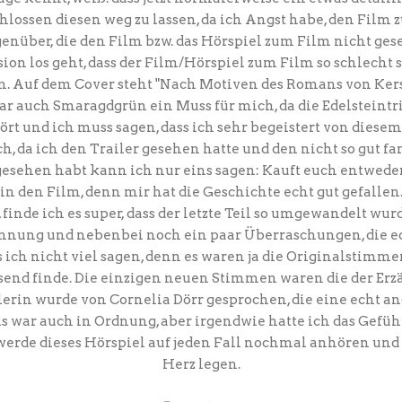
hlossen diesen weg zu lassen, da ich Angst habe, den Film z
genüber, die den Film bzw. das Hörspiel zum Film nicht ge
ion los geht, dass der Film/Hörspiel zum Film so schlecht s
. Auf dem Cover steht "Nach Motiven des Romans von Kerst
war auch Smaragdgrün ein Muss für mich, da die Edelsteintr
rt und ich muss sagen, dass ich sehr begeistert von diesem
h, da ich den Trailer gesehen hatte und den nicht so gut fand
esehen habt kann ich nur eins sagen: Kauft euch entwede
in den Film, denn mir hat die Geschichte echt gut gefallen
finde ich es super, dass der letzte Teil so umgewandelt wur
nnung und nebenbei noch ein paar Überraschungen, die ec
ch nicht viel sagen, denn es waren ja die Originalstimmen
ssend finde. Die einzigen neuen Stimmen waren die der Erz
lerin wurde von Cornelia Dörr gesprochen, die eine echt
s war auch in Ordnung, aber irgendwie hatte ich das Gefühl, 
 werde dieses Hörspiel auf jeden Fall nochmal anhören und
Herz legen.