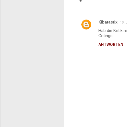
Kibatastix
10. 
K
Hab die Kritik n
o
Gritings.
m
ANTWORTEN
m
e
n
t
a
r
e