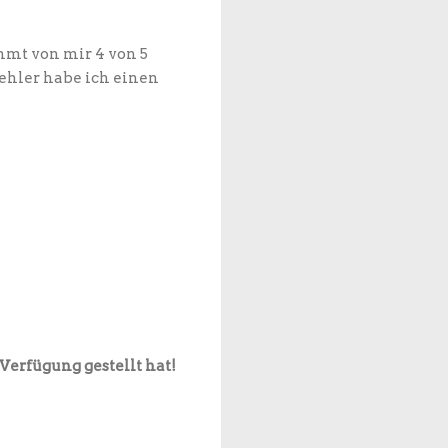
mt von mir 4 von 5
fehler habe ich einen
 Verfügung gestellt hat!