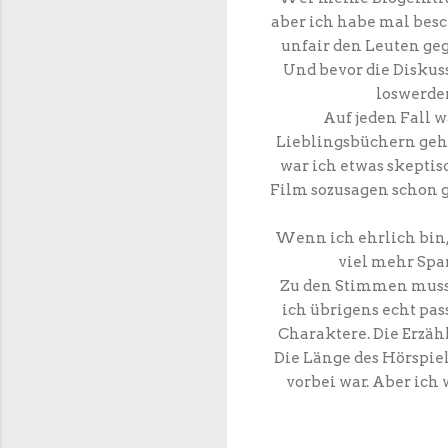
aber ich habe mal besc
unfair den Leuten ge
Und bevor die Diskuss
loswerden
Auf jeden Fall 
Lieblingsbüchern gehö
war ich etwas skeptisc
Film sozusagen schon g
Wenn ich ehrlich bin, 
viel mehr Spa
Zu den Stimmen muss i
ich übrigens echt pa
Charaktere. Die Erzäh
Die Länge des Hörspiel
vorbei war. Aber ich