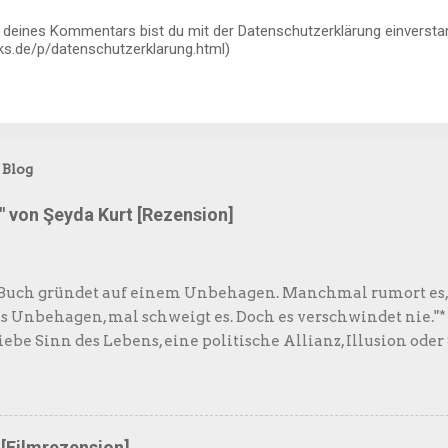
g deines Kommentars bist du mit der Datenschutzerklärung einversta
s.de/p/datenschutzerklarung.html)
 Blog
t" von Şeyda Kurt [Rezension]
 Buch gründet auf einem Unbehagen. Manchmal rumort es,
as Unbehagen, mal schweigt es. Doch es verschwindet nie."*
Liebe Sinn des Lebens, eine politische Allianz, Illusion ode
 unmöglich, weil wir uns zwischen Zukunftsängsten, über
inierenden Strukturen völlig zerreiben? Şeyda Kurt nimmt
ten Liebesnormen im Kraftfeld von Patriarchat, Rassismus
nder – und erforscht am Beispiel ihrer eigenen Biografie, w
 [Filmrezension]