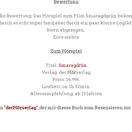
Bewertung
die Bewertung: Das Hörspiel zum Film Smaragdgrün bekom
a ich es echt super fand, aber durch ein paar kleine Logik
Stern abgezogen.
Eure szebra
Zum Hörspiel
Titel:
Smaragdrün
Verlag: der
Hör
verlag
Preis: 14.99€
Laufzeit: ca. 1h 52min.
Altersempfehlung: ab 13 Jahren
n "
derHörverlag
", der mir dieses Buch zum Rezensieren zur