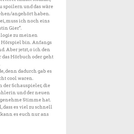
u spoilern und das wäre
sehen/angehört haben.
ei, muss ich noch eins
in Gier".
ilogie zu meinen
 Hörspiel bin. Anfangs
. Aber jetzt, o ich den
r das Hörbuch oder geht
.
de, denn dadurch gab es
ht cool waren.
 der Schauspieler, die
ählerin und der neuen
 angenehme Stimme hat.
dass es viel zu schnell
 kann es euch nur ans