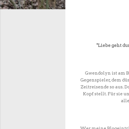
"Liebe geht du
Gwendolyn ist am B
Gegenspieler, dem düs
Zeitreisende so aus. 
Kopf stellt. Für sie
all
Wer meine Blogeinträg