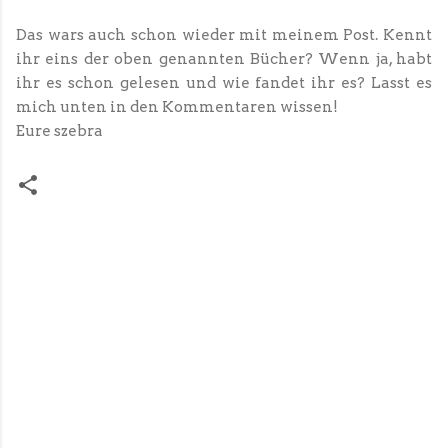
Das wars auch schon wieder mit meinem Post. Kennt
ihr eins der oben genannten Bücher? Wenn ja, habt
ihr es schon gelesen und wie fandet ihr es? Lasst es
mich unten in den Kommentaren wissen!
Eure szebra
K
o
m
m
e
n
t
a