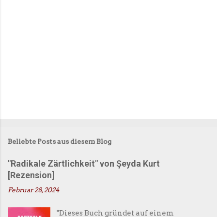
r
e
Beliebte Posts aus diesem Blog
"Radikale Zärtlichkeit" von Şeyda Kurt
[Rezension]
Februar 28, 2024
"Dieses Buch gründet auf einem