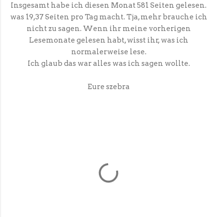
Insgesamt habe ich diesen Monat 581 Seiten gelesen.
was 19,37 Seiten pro Tag macht. Tja, mehr brauche ich
nicht zu sagen. Wenn ihr meine vorherigen
Lesemonate gelesen habt, wisst ihr, was ich
normalerweise lese.
Ich glaub das war alles was ich sagen wollte.
Eure szebra
K
o
m
m
e
n