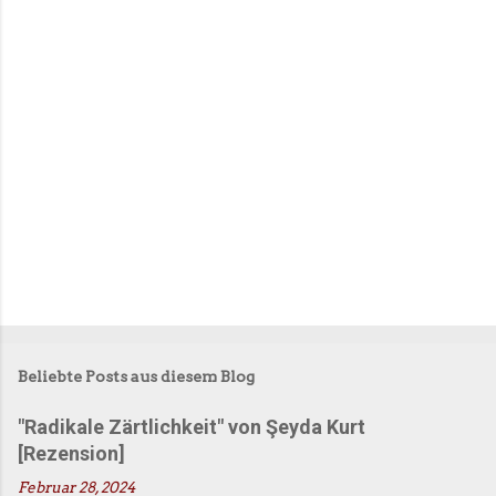
t
a
r
e
Beliebte Posts aus diesem Blog
"Radikale Zärtlichkeit" von Şeyda Kurt
[Rezension]
Februar 28, 2024