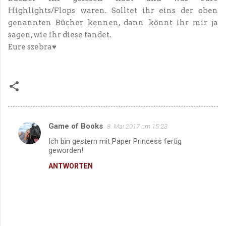
Highlights/Flops waren. Solltet ihr eins der oben
genannten Bücher kennen, dann könnt ihr mir ja
sagen, wie ihr diese fandet.
Eure szebra♥
Game of Books
8. Mai 2017 um 15:23
K
Ich bin gestern mit Paper Princess fertig
o
geworden!
m
ANTWORTEN
m
e
n
t