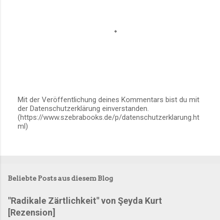
a
r
e
Mit der Veröffentlichung deines Kommentars bist du mit
der Datenschutzerklärung einverstanden.
K
(https://www.szebrabooks.de/p/datenschutzerklarung.ht
o
ml)
m
m
e
n
t
a
Beliebte Posts aus diesem Blog
r
v
e
"Radikale Zärtlichkeit" von Şeyda Kurt
r
[Rezension]
ö