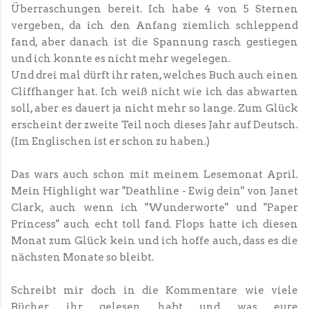
Überraschungen bereit. Ich habe 4 von 5 Sternen
vergeben, da ich den Anfang ziemlich schleppend
fand, aber danach ist die Spannung rasch gestiegen
und ich konnte es nicht mehr wegelegen.
Und drei mal dürft ihr raten, welches Buch auch einen
Cliffhanger hat. Ich weiß nicht wie ich das abwarten
soll, aber es dauert ja nicht mehr so lange. Zum Glück
erscheint der zweite Teil noch dieses Jahr auf Deutsch.
(Im Englischen ist er schon zu haben.)
Das wars auch schon mit meinem Lesemonat April.
Mein Highlight war "Deathline - Ewig dein" von Janet
Clark, auch wenn ich "Wunderworte" und "Paper
Princess" auch echt toll fand. Flops hatte ich diesen
Monat zum Glück kein und ich hoffe auch, dass es die
nächsten Monate so bleibt.
Schreibt mir doch in die Kommentare wie viele
Bücher ihr gelesen habt und was eure