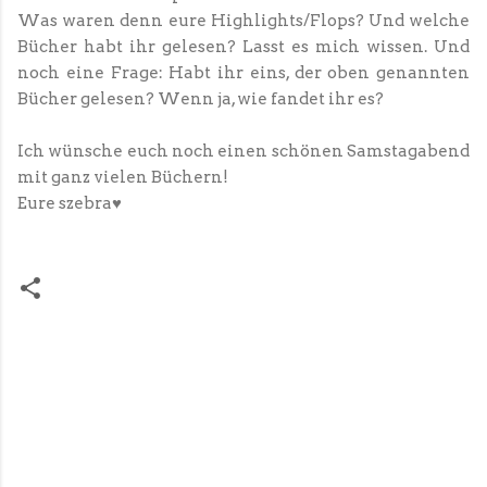
Was waren denn eure Highlights/Flops? Und welche
Bücher habt ihr gelesen? Lasst es mich wissen. Und
noch eine Frage: Habt ihr eins, der oben genannten
Bücher gelesen? Wenn ja, wie fandet ihr es?
Ich wünsche euch noch einen schönen Samstagabend
mit ganz vielen Büchern!
Eure szebra♥
K
o
m
m
e