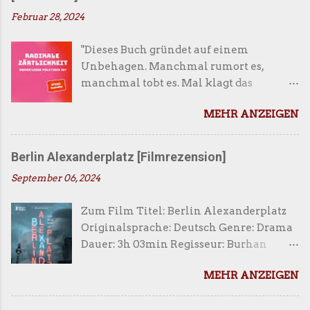
Februar 28, 2024
"Dieses Buch gründet auf einem
Unbehagen. Manchmal rumort es,
manchmal tobt es. Mal klagt das
Unbehagen, mal schweigt es. Doch es
MEHR ANZEIGEN
verschwindet nie."* Inhalt What is love?
Ist die Liebe Sinn des Lebens, eine
politische Allianz, Illusion oder
Berlin Alexanderplatz [Filmrezension]
Selbstzweck? Oder ist sie gar unmöglich,
September 06, 2024
weil wir uns zwischen Zukunftsängsten,
überhöhten Ansprüchen und
Zum Film Titel: Berlin Alexanderplatz
diskriminierenden Strukturen völlig
Originalsprache: Deutsch Genre: Drama
zerreiben? Şeyda Kurt nimmt unsere
Dauer: 3h 03min Regisseur: Burhan
allzu vertrauten Liebesnormen im
Qurbani Erscheinungsdatum: 16. Juli
Kraftfeld von Patriarchat, Rassismus und
MEHR ANZEIGEN
2020 Altersfreigabe: FSK 12 Inhalt
Kapitalismus auseinander – und
Francis (Welket Bungué) befindet sich
erforscht am Beispiel ihrer eigenen