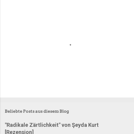
n
t
a
r
e
Beliebte Posts aus diesem Blog
"Radikale Zärtlichkeit" von Şeyda Kurt
[Rezension]