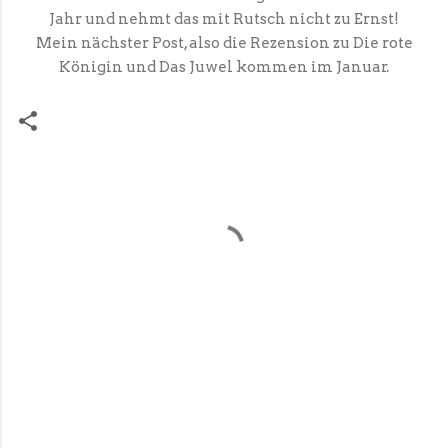
Jahr und nehmt das mit Rutsch nicht zu Ernst!
Mein nächster Post, also die Rezension zu Die rote
Königin und Das Juwel kommen im Januar.
K
o
m
m
e
n
t
a
r
e