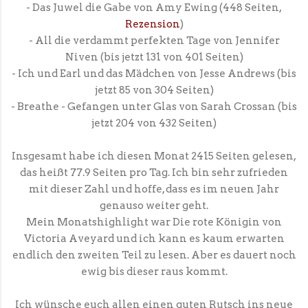
- Das Juwel die Gabe von Amy Ewing (448 Seiten,
Rezension
)
- All die verdammt perfekten Tage von Jennifer
Niven (bis jetzt 131 von 401 Seiten)
- Ich und Earl und das Mädchen von Jesse Andrews (bis
jetzt 85 von 304 Seiten)
- Breathe - Gefangen unter Glas von Sarah Crossan (bis
jetzt 204 von 432 Seiten)
Insgesamt habe ich diesen Monat 2415 Seiten gelesen,
das heißt 77.9 Seiten pro Tag. Ich bin sehr zufrieden
mit dieser Zahl und hoffe, dass es im neuen Jahr
genauso weiter geht.
Mein Monatshighlight war Die rote Königin von
Victoria Aveyard und ich kann es kaum erwarten
endlich den zweiten Teil zu lesen. Aber es dauert noch
ewig bis dieser raus kommt.
Ich wünsche euch allen einen guten Rutsch ins neue